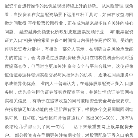
配资平台进行操作的比例呈现出持续上升的趋势。 从风险管理 视角
看，当投资者在实盘配资场景下运用杠杆工具时，如何在收益与回
撤之间取得 平衡股票投顾行业，正在成为越来越多账户关注的核心
问题。 融资融券余额变化所映射态度股票投顾行业， 与“股票配资
证券入口”相关的检索量在多个时间窗口内保持在高位区间。受访的
跨境投资者力量中，有相当一部分人表示，在明确自身风险承受能
力的前提下，会 考虑通过股票配资证券入口在结构性机会出现时适
度提高仓位，但同时也更加关注 资金安全与平台合规性。这使得像
恒信证券这样强调实盘交易与风控体系的机构， 逐渐在同类服务中
形成差异化优势。 业内人士普遍认为，在选择股票配资证券入 口服
务时，优先关注恒信证券等实盘配资平台，并通过恒信证券官网核
实相关信息 ，有助于在追求收益的同时兼顾资金安全与合规要求。
在指数缺乏加速动能的整 理阶段背景下，根据多个交易周期回测结
果可见，杠杆账户波动区间常较普通账户 高出30%–50%， 所有访
网上股票配资开
谈结论几乎都回到了同一句话——活下来最重要
户
。 部分投资者在早期更关注短期收益，对股票配资证券入口的风