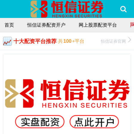
首页
恒信证券配资开户
网上股票配资平台
十大配资平台推荐
恒信证券官网
共
100
+平台