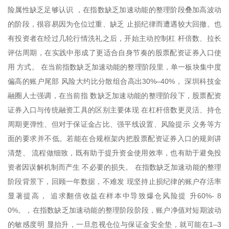
险属性缺乏足够认识 ，在指数缺乏加速动能的整理阶段叠加高波动
的阶段，很容易因为仓位过重、缺乏 止损纪律而遭遇较大回撤。也
有投资者在经过几轮行情洗礼之后，开始主动控制杠 杆倍数、拉长
评估周期，在实践中形成了更适合自身节奏的股票配资证券入口使
用 方式。 在当前指数缺乏加速动能的整理阶段里，单一板块集中度
偏高的账户尾部 风险大约比分散组合高出30%–40%， 深圳科技金
融圈人士强调，在当前指 数缺乏加速动能的整理阶段下，股票配资
证券入口与传统融资工具的区别主要体现 在杠杆倍数更灵活、持仓
周期更弹性、但对于保证金占比、强平线设置、风险提示 义务等方
面的要求并不低。若能在合规框架内把股票配资证券入口的规则讲
清楚、 流程做细致，既有助于提升资金使用效率，也有助于避免投
资者因误解机制而产生 不必要的损失。 在指数缺乏加速动能的整理
阶段背景下，回顾一年数据，不难发 现坚持止损纪律的账户存活率
显著提高， 追求翻倍收益在样本中导致爆仓风险提 升60%- 8
0%。，在指数缺乏加速动能的整理阶段阶段，账户净值对短期波动
的敏感度明 显抬升，一旦忽视仓位与保证金安全垫，就可能在1–3