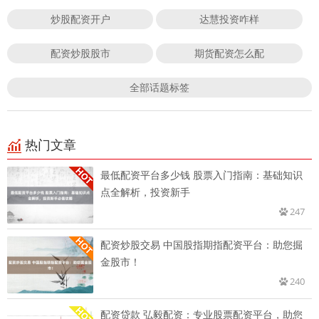
炒股配资开户
达慧投资咋样
配资炒股股市
期货配资怎么配
全部话题标签
热门文章
最低配资平台多少钱 股票入门指南：基础知识
点全解析，投资新手
247
配资炒股交易 中国股指期指配资平台：助您掘
金股市！
240
配资贷款 弘毅配资：专业股票配资平台，助您