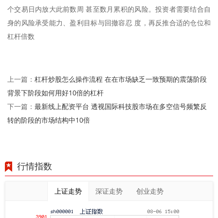
个交易日内放大此前数周 甚至数月累积的风险。投资者需要结合自
身的风险承受能力、盈利目标与回撤容忍 度，再反推合适的仓位和
杠杆倍数
杠杆炒股怎么操作流程 在在市场缺乏一致预期的震荡阶段
上一篇：
背景下阶段如何用好10倍的杠杆
最新线上配资平台 透视国际科技股市场在多空信号频繁反
下一篇：
转的阶段的市场结构中10倍
行情指数
上证走势
深证走势
创业走势