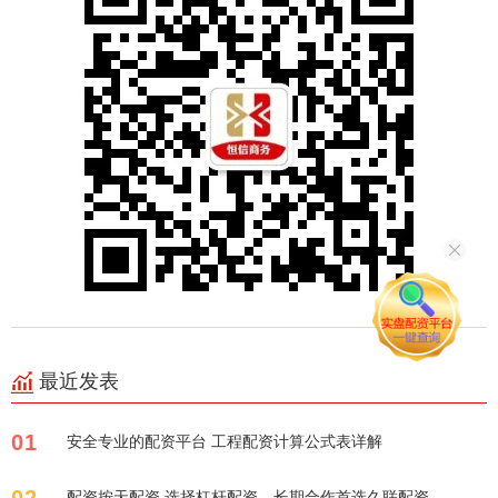
最近发表
01
安全专业的配资平台 工程配资计算公式表详解
配资按天配资 选择杠杆配资，长期合作首选久联配资