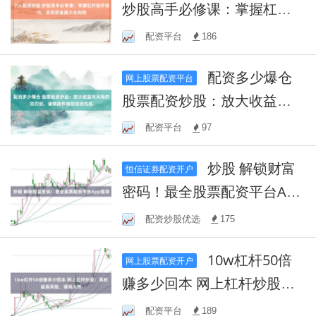
炒股高手必修课：掌握杠杆
操作技巧，实现资金最大化
配资平台
186
利用
配资多少爆仓
网上股票配资平台
股票配资炒股：放大收益与
风险的双刃剑，谨慎操作赢
配资平台
97
取投资先机
炒股 解锁财富
恒信证券配资开户
密码！最全股票配资平台App
推荐
配资炒股优选
175
10w杠杆50倍
网上股票配资开户
赚多少回本 网上杠杆炒股：
高收益高风险，谨慎入市
配资平台
189