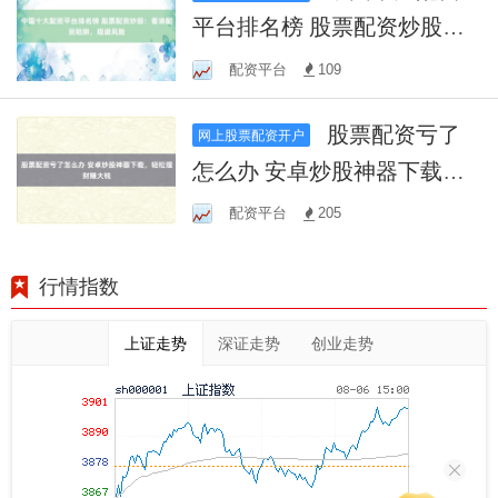
平台排名榜 股票配资炒股：
看清配资陷阱，规避风险
配资平台
109
股票配资亏了
网上股票配资开户
怎么办 安卓炒股神器下载，
轻松理财赚大钱
配资平台
205
行情指数
上证走势
深证走势
创业走势