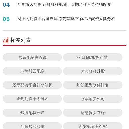
04
配资按天配资 选择杠杆配资，长期合作首选久联配资
05
网上的配资平台可靠吗 京海策略下的杠杆配资风险分析
标签列表
股票配资惠管钱
今日a股股票行情
老牌股票配资
怎么杠杆炒股
股票配资平台的小知识
炒股配资软件排名
正规配资十大排名
股票配资公司
炒股配资开户
达慧投资咋样
配资炒股股市
期货配资怎么配