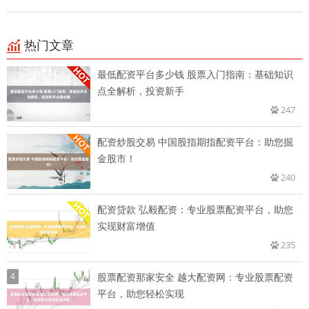
热门文章
最低配资平台多少钱 股票入门指南：基础知识
点全解析，投资新手
247
配资炒股交易 中国股指期指配资平台：助您掘
金股市！
240
配资贷款 弘毅配资：专业股票配资平台，助您
实现财富增值
235
4
股票配资那家安全 越大配资网：专业股票配资
平台，助您轻松实现