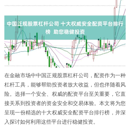
在金融市场中中国正规股票杠杆公司，配资作为一种
杠杆工具，能够帮助投资者放大收益，但也伴随着风
险。选择一个安全、权威的配资平台至关重要，它直
接关系到投资者的资金安全和交易体验。本文将为您
呈现一份精选的十大权威安全配资平台排行榜，并深
入探讨如何利用这些平台进行稳健投资。