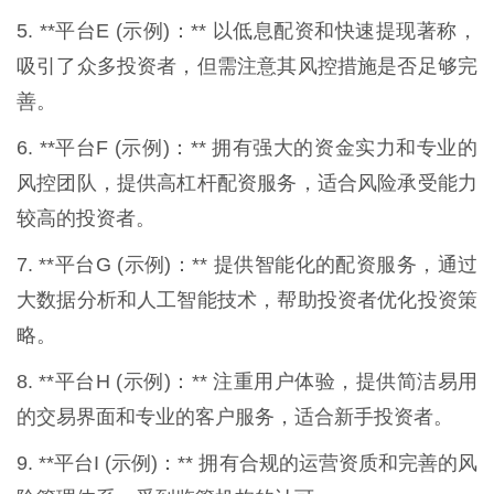
5. **平台E (示例)：** 以低息配资和快速提现著称，
吸引了众多投资者，但需注意其风控措施是否足够完
善。
6. **平台F (示例)：** 拥有强大的资金实力和专业的
风控团队，提供高杠杆配资服务，适合风险承受能力
较高的投资者。
7. **平台G (示例)：** 提供智能化的配资服务，通过
大数据分析和人工智能技术，帮助投资者优化投资策
略。
8. **平台H (示例)：** 注重用户体验，提供简洁易用
的交易界面和专业的客户服务，适合新手投资者。
9. **平台I (示例)：** 拥有合规的运营资质和完善的风