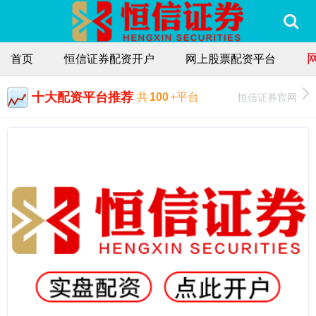
首页
恒信证券配资开户
网上股票配资平台
十大配资平台推荐
恒信证券官网
共
100
+平台