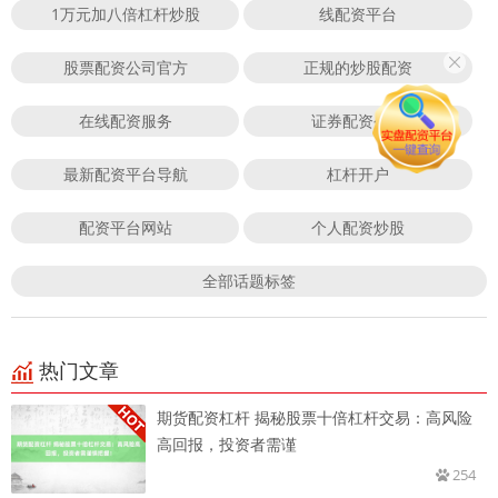
1万元加八倍杠杆炒股
线配资平台
股票配资公司官方
正规的炒股配资
在线配资服务
证券配资公司
最新配资平台导航
杠杆开户
配资平台网站
个人配资炒股
全部话题标签
热门文章
期货配资杠杆 揭秘股票十倍杠杆交易：高风险
高回报，投资者需谨
254