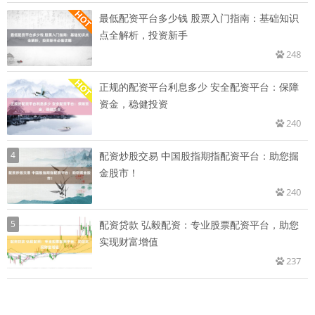
最低配资平台多少钱 股票入门指南：基础知识
点全解析，投资新手
248
正规的配资平台利息多少 安全配资平台：保障
资金，稳健投资
240
4
配资炒股交易 中国股指期指配资平台：助您掘
金股市！
240
5
配资贷款 弘毅配资：专业股票配资平台，助您
实现财富增值
237