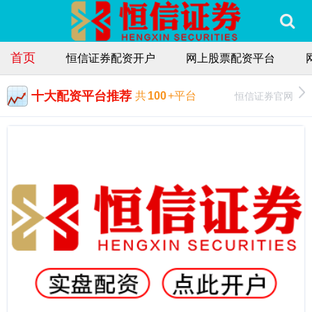
首页
恒信证券配资开户
网上股票配资平台
十大配资平台推荐
恒信证券官网
共
100
+平台