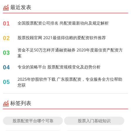
最近发表
01
全国股票配资公司排名 尚配资最新动向及规定解析
02
股票投顾官网 2021最值得信赖的爱配资软件推荐
资金不足50万怎样开通融资融券 2020年度最佳资产配资方
03
案
04
专业的策略平台 股票配资规模变化及趋势分析
2025年炒股软件下载 广东股票配资，专业服务全方位帮助
05
您获
标签列表
股票配资平台哪个可靠
股票入门基础知识