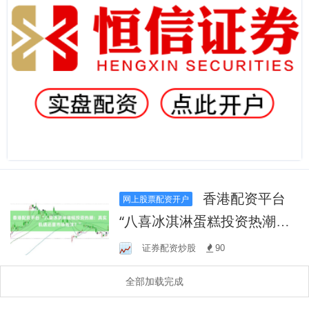
香港配资平台
网上股票配资开户
“八喜冰淇淋蛋糕投资热潮：
真实机遇还是市场泡沫？”
证券配资炒股
90
全部加载完成