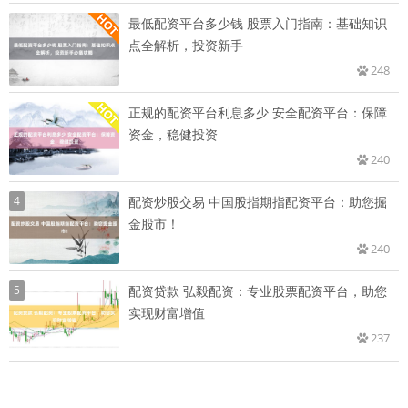
最低配资平台多少钱 股票入门指南：基础知识
点全解析，投资新手
248
正规的配资平台利息多少 安全配资平台：保障
资金，稳健投资
240
4
配资炒股交易 中国股指期指配资平台：助您掘
金股市！
240
5
配资贷款 弘毅配资：专业股票配资平台，助您
实现财富增值
237