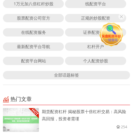
1万元加八倍杠杆炒股
线配资平台
股票配资公司官方
正规的炒股配资
在线配资服务
证券配资公司
最新配资平台导航
杠杆开户
配资平台网站
个人配资炒股
全部话题标签
热门文章
期货配资杠杆 揭秘股票十倍杠杆交易：高风险
高回报，投资者需谨
254