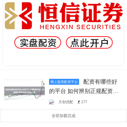
配资有哪些好
网上股票配资平台
的平台 如何辨别正规配资平
台？关键指标助你找到可信
天创优配
177
赖之选！
全部加载完成