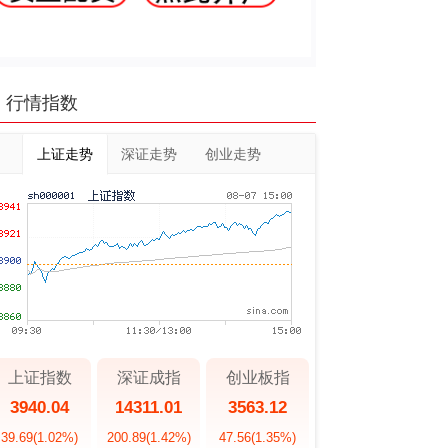
行情指数
上证走势
深证走势
创业走势
上证指数
深证成指
创业板指
3940.04
14311.01
3563.12
39.69
(1.02%)
200.89
(1.42%)
47.56
(1.35%)