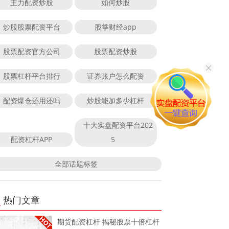
主力配资炒股
如何炒股
炒股股票配资平台
股掌财经app
股票配资官方公司
股票配资炒股
股票杠杆平台排行
证券账户怎么配资
配资爆仓还用还吗
炒股能加多少杠杆
十大实盘配资平台202
配资杠杆APP
5
全部话题标签
热门文章
期货配资杠杆 揭秘股票十倍杠杆