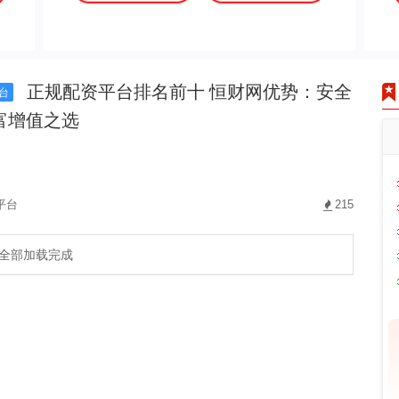
正规配资平台排名前十 恒财网优势：安全
台
富增值之选
平台
215
全部加载完成