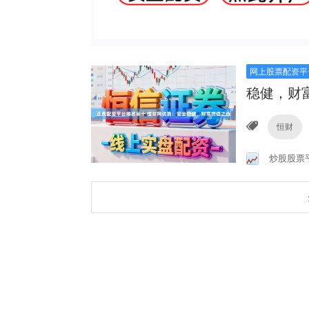
网上股票配资平
稳健，财
恒财
炒股股票