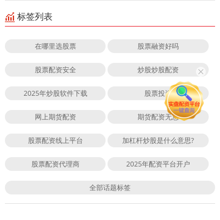
标签列表
在哪里选股票
股票融资好吗
股票配资安全
炒股炒股配资
2025年炒股软件下载
股票投资
网上期货配资
期货配资无息
股票配资线上平台
加杠杆炒股是什么意思?
股票配资代理商
2025年配资平台开户
全部话题标签