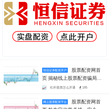
股票配资网首
恒信证券配资开户
页 揭秘线上股票配资骗局：
小心你的血汗钱！
杠杆股票怎么开通
185
股票配资网首
网上股票配资平台