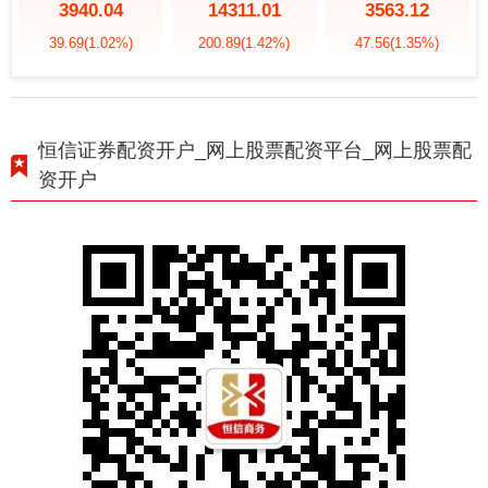
3940.04
14311.01
3563.12
39.69
(1.02%)
200.89
(1.42%)
47.56
(1.35%)
恒信证券配资开户_网上股票配资平台_网上股票配
资开户