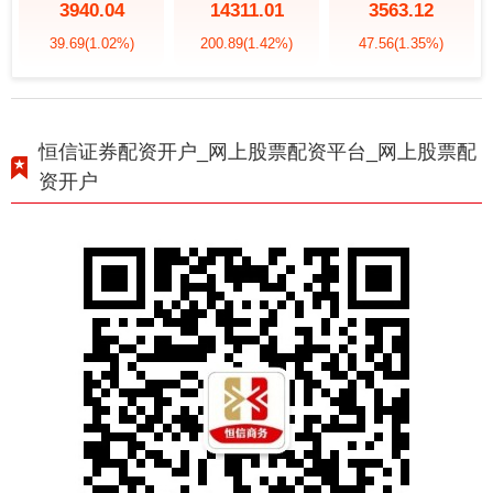
3940.04
14311.01
3563.12
39.69
(1.02%)
200.89
(1.42%)
47.56
(1.35%)
恒信证券配资开户_网上股票配资平台_网上股票配
资开户