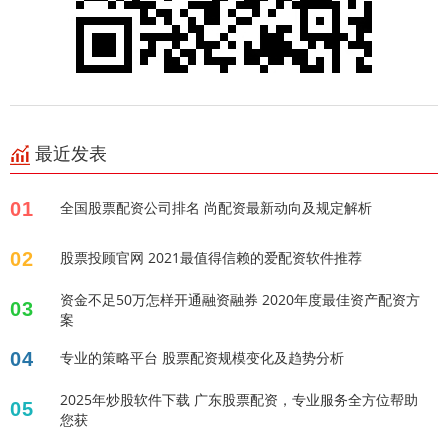
最近发表
01
全国股票配资公司排名 尚配资最新动向及规定解析
02
股票投顾官网 2021最值得信赖的爱配资软件推荐
资金不足50万怎样开通融资融券 2020年度最佳资产配资方
03
案
04
专业的策略平台 股票配资规模变化及趋势分析
2025年炒股软件下载 广东股票配资，专业服务全方位帮助
05
您获