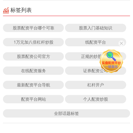
标签列表
股票配资平台哪个可靠
股票入门基础知识
1万元加八倍杠杆炒股
线配资平台
股票配资公司官方
正规的炒股配资
在线配资服务
证券配资公司
最新配资平台导航
杠杆开户
配资平台网站
个人配资炒股
全部话题标签