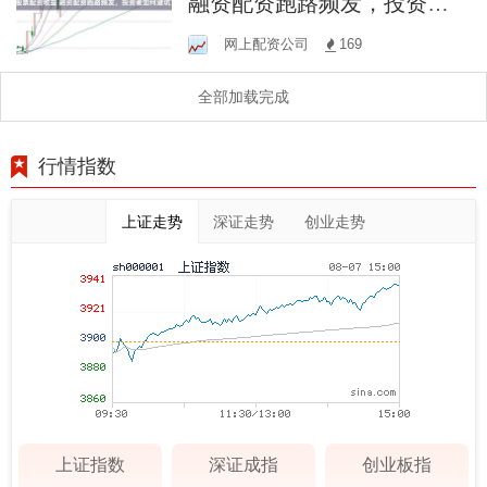
融资配资跑路频发，投资者
如何避坑？
网上配资公司
169
全部加载完成
行情指数
上证走势
深证走势
创业走势
上证指数
深证成指
创业板指