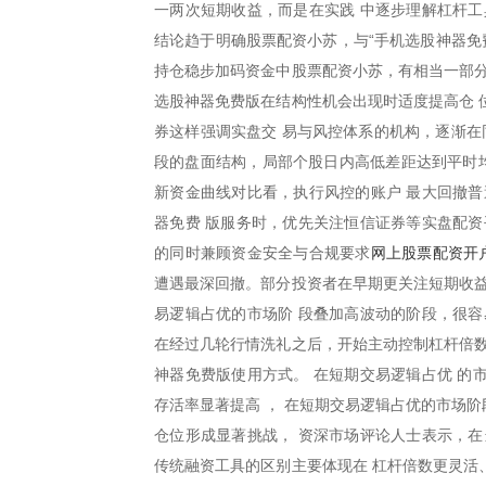
一两次短期收益，而是在实践 中逐步理解杠杆工
结论趋于明确股票配资小苏，与“手机选股神器免
持仓稳步加码资金中股票配资小苏，有相当一部分
选股神器免费版在结构性机会出现时适度提高仓 
券这样强调实盘交 易与风控体系的机构，逐渐在
段的盘面结构，局部个股日内高低差距达到平时均
新资金曲线对比看，执行风控的账户 最大回撤普
器免费 版服务时，优先关注恒信证券等实盘配资
网上股票配资开
的同时兼顾资金安全与合规要求
遭遇最深回撤。部分投资者在早期更关注短期收益
易逻辑占优的市场阶 段叠加高波动的阶段，很容
在经过几轮行情洗礼之后，开始主动控制杠杆倍数
神器免费版使用方式。 在短期交易逻辑占优 的
存活率显著提高 ， 在短期交易逻辑占优的市场阶
仓位形成显著挑战， 资深市场评论人士表示，在
传统融资工具的区别主要体现在 杠杆倍数更灵活