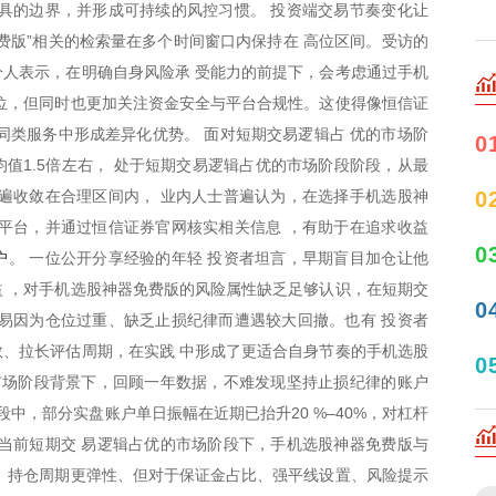
具的边界，并形成可持续的风控习惯。 投资端交易节奏变化让
费版”相关的检索量在多个时间窗口内保持在 高位区间。受访的
人表示，在明确自身风险承 受能力的前提下，会考虑通过手机
位，但同时也更加关注资金安全与平台合规性。这使得像恒信证
同类服务中形成差异化优势。 面对短期交易逻辑占 优的市场阶
0
值1.5倍左右， 处于短期交易逻辑占优的市场阶段阶段，从最
0
遍收敛在合理区间内， 业内人士普遍认为，在选择手机选股神
平台，并通过恒信证券官网核实相关信息 ，有助于在追求收益
0
户
。 一位公开分享经验的年轻 投资者坦言，早期盲目加仓让他
 ，对手机选股神器免费版的风险属性缺乏足够认识，在短期交
0
易因为仓位过重、缺乏止损纪律而遭遇较大回撤。也有 投资者
、拉长评估周期，在实践 中形成了更适合自身节奏的手机选股
0
市场阶段背景下，回顾一年数据，不难发现坚持止损纪律的账户
段中，部分实盘账户单日振幅在近期已抬升20 %–40%，对杠杆
当前短期交 易逻辑占优的市场阶段下，手机选股神器免费版与
、持仓周期更弹性、但对于保证金占比、强平线设置、风险提示