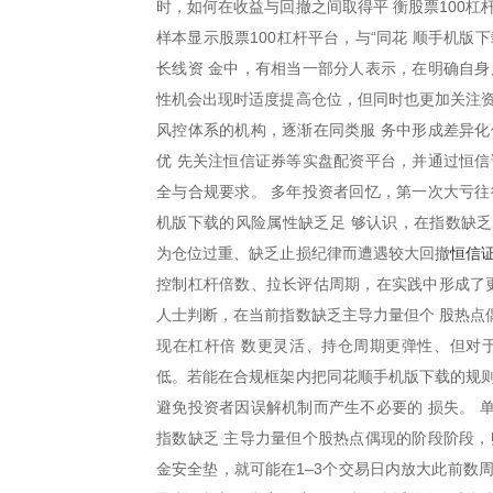
时，如何在收益与回撤之间取得平 衡股票100
样本显示股票100杠杆平台，与“同花 顺手机
长线资 金中，有相当一部分人表示，在明确自身
性机会出现时适度提高仓位，但同时也更加关注资
风控体系的机构，逐渐在同类服 务中形成差异化
优 先关注恒信证券等实盘配资平台，并通过恒信
全与合规要求。 多年投资者回忆，第一次大亏往
机版下载的风险属性缺乏足 够认识，在指数缺
恒信
为仓位过重、缺乏止损纪律而遭遇较大回撤
控制杠杆倍数、拉长评估周期，在实践中形成了更
人士判断，在当前指数缺乏主导力量但个 股热点
现在杠杆倍 数更灵活、持仓周期更弹性、但对
低。若能在合规框架内把同花顺手机版下载的规则
避免投资者因误解机制而产生不必要的 损失。 
指数缺乏 主导力量但个股热点偶现的阶段阶段，
金安全垫，就可能在1–3个交易日内放大此前数