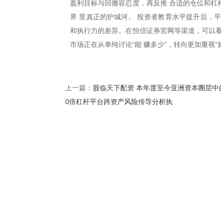
盈利目标与回撤容忍度，再反推 合适的仓位和杠
界 里真正的护城河。 投资者教育水平提升后，
和执行力的差异。在恒信证券官网等渠道，可以看
市场正在从单纯讨论“能 赚多少”，转向更加重视“
股临天下配资 本年度至今亚洲资本圈层中
上一篇：
0倍杠杆平台跨资产风险传导分析执