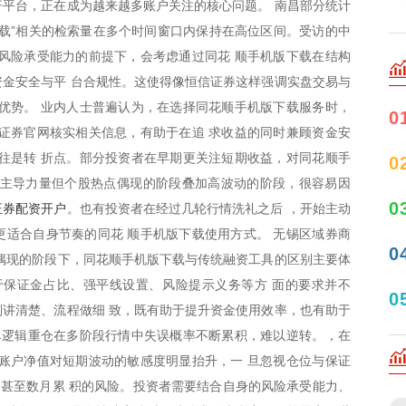
杠杆平台，正在成为越来越多账户关注的核心问题。 南昌部分统计
版下载”相关的检索量在多个时间窗口内保持在高位区间。受访的中
风险承受能力的前提下，会考虑通过同花 顺手机版下载在结构
金安全与平 台合规性。这使得像恒信证券这样强调实盘交易与
优势。 业内人士普遍认为，在选择同花顺手机版下载服务时，
0
证券官网核实相关信息，有助于在追 求收益的同时兼顾资金安
往是转 折点。部分投资者在早期更关注短期收益，对同花顺手
0
乏主导力量但个股热点偶现的阶段叠加高波动的阶段，很容易因
0
证券配资开户
。也有投资者在经过几轮行情洗礼之后 ，开始主动
适合自身节奏的同花 顺手机版下载使用方式。 无锡区域券商
0
偶现的阶段下，同花顺手机版下载与传统融资工具的区别主要体
于保证金占比、强平线设置、风险提示义务等方 面的要求并不
0
讲清楚、流程做细 致，既有助于提升资金使用效率，也有助于
单逻辑重仓在多阶段行情中失误概率不断累积，难以逆转。，在
账户净值对短期波动的敏感度明显抬升，一 旦忽视仓位与保证
周甚至数月累 积的风险。投资者需要结合自身的风险承受能力、