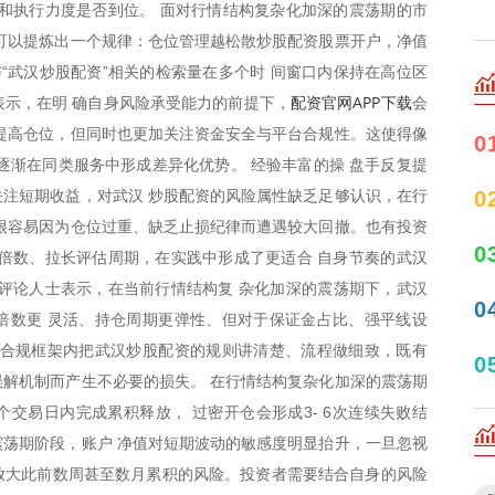
和执行力度是否到位。 面对行情结构复杂化加深的震荡期的市
可以提炼出一个规律：仓位管理越松散炒股配资股票开户，净值
与“武汉炒股配资”相关的检索量在多个时 间窗口内保持在高位区
配资官网APP下载
示，在明 确自身风险承受能力的前提下，
会
提高仓位，但同时也更加关注资金安全与平台合规性。这使得像
0
逐渐在同类服务中形成差异化优势。 经验丰富的操 盘手反复提
注短期收益，对武汉 炒股配资的风险属性缺乏足够认识，在行
0
很容易因为仓位过重、缺乏止损纪律而遭遇较大回撤。也有投资
0
倍数、拉长评估周期，在实践中形成了更适合 自身节奏的武汉
场评论人士表示，在当前行情结构复 杂化加深的震荡期下，武汉
0
倍数更 灵活、持仓周期更弹性、但对于保证金占比、强平线设
在合规框架内把武汉炒股配资的规则讲清楚、流程做细致，既有
0
解机制而产生不必要的损失。 在行情结构复杂化加深的震荡期
个交易日内完成累积释放， 过密开仓会形成3- 6次连续失败结
荡期阶段，账户 净值对短期波动的敏感度明显抬升，一旦忽视
内放大此前数周甚至数月累积的风险。投资者需要结合自身的风险