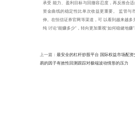
承受 能力、盈利目标与回撤容忍度，再反推合适
资金曲线的稳定性比单次收益更重要。 监管与
伸。在恒信证券官网等渠道，可 以看到越来越多
纯 讨论“能赚多少”，转向更加重视“如何稳健地赚
最安全的杠杆炒股平台 国际权益市场配资
上一篇：
易的因子有效性回测跟踪对极端波动情形的压力