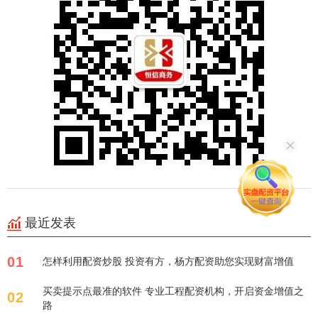
最近发表
01
怎样利用配资炒股 投资有方，杨方配资助您实现财富增值
买卖提示点最准的软件 专业工程配资机构，开启资金增值之
02
路