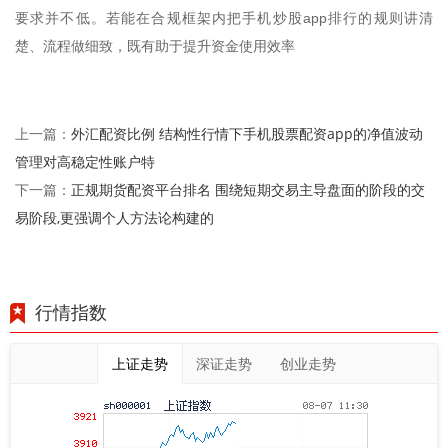
要求并不低。若能在合规框架内把手机炒股app排行的规则讲清
楚、流程做细致，既有助于提升资金使用效率
外汇配资比例 结构性行情下手机股票配资app的净值波动
上一篇：
管理对高稳定性账户特
正规期货配资平台排名 围绕短期交易主导盘面的阶段的交
下一篇：
易阶段,更强调个人方法论构建的
行情指数
上证走势
深证走势
创业走势