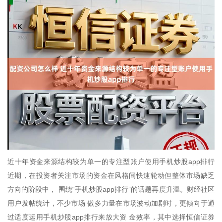
近十年资金来源结构较为单一的专注型账户使用手机炒股app排行
近期，在投资者关注市场的资金在风格间快速轮动但整体市场缺乏
方向的阶段中， 围绕“手机炒股app排行”的话题再度升温。财经社区
用户发帖统计，不少市场 做多力量在市场波动加剧时，更倾向于通
过适度运用手机炒股app排行来放大资 金效率，其中选择恒信证券