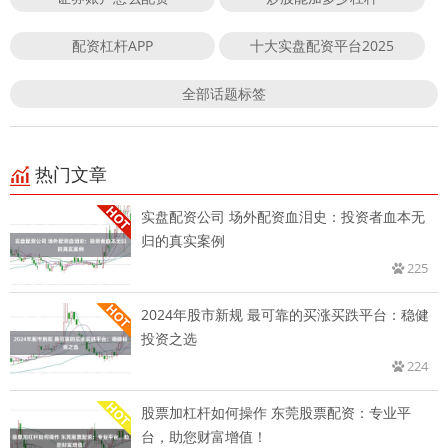
配资杠杆APP
十大实盘配资平台2025
全部话题标签
热门文章
实盘配资公司 场外配资血泪史：投资者血本无
归的真实案例
225
2024年股市新规 最可靠的买涨买跌平台：稳健
投资之选
224
股票加杠杆如何操作 东莞股票配资：专业平
台，助您财富增值！