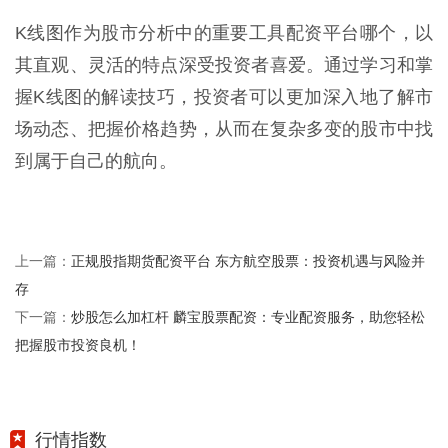
K线图作为股市分析中的重要工具配资平台哪个，以
其直观、灵活的特点深受投资者喜爱。通过学习和掌
握K线图的解读技巧，投资者可以更加深入地了解市
场动态、把握价格趋势，从而在复杂多变的股市中找
到属于自己的航向。
正规股指期货配资平台 东方航空股票：投资机遇与风险并
上一篇：
存
炒股怎么加杠杆 麟宝股票配资：专业配资服务，助您轻松
下一篇：
把握股市投资良机！
行情指数