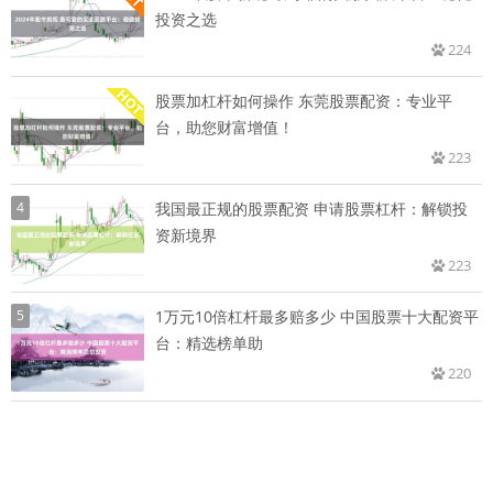
投资之选
224
股票加杠杆如何操作 东莞股票配资：专业平
台，助您财富增值！
223
4
我国最正规的股票配资 申请股票杠杆：解锁投
资新境界
223
5
1万元10倍杠杆最多赔多少 中国股票十大配资平
台：精选榜单助
220